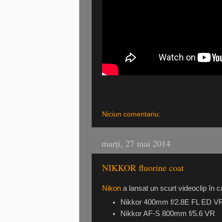
Niciun comentariu:
marți, 27 mai 2014
NIKKOR fluorine coat
Nikon
a lansat un scurt videoclip în 
Nikkor 400mm f/2.8E FL ED V
Nikkor AF-S 800mm f/5.6 VR