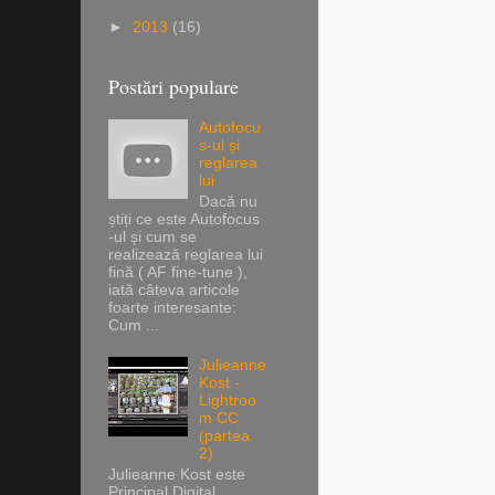
►
2013
(16)
Postări populare
Autofocu
s-ul și
reglarea
lui
Dacă nu
știți ce este Autofocus
-ul și cum se
realizează reglarea lui
fină ( AF fine-tune ),
iată câteva articole
foarte interesante:
Cum ...
Julieanne
Kost -
Lightroo
m CC
(partea
2)
Julieanne Kost este
Principal Digital