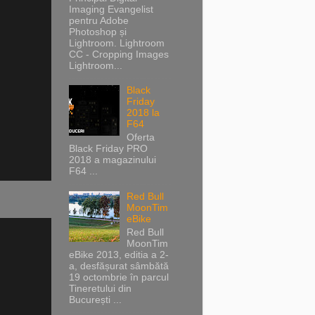
Imaging Evangelist
pentru Adobe
Photoshop și
Lightroom. Lightroom
CC - Cropping Images
Lightroom...
Black
Friday
2018 la
F64
Oferta
Black Friday PRO
2018 a magazinului
F64 ...
Red Bull
MoonTim
eBike
Red Bull
MoonTim
eBike 2013, editia a 2-
a, desfășurat sâmbătă
19 octombrie în parcul
Tineretului din
București ...