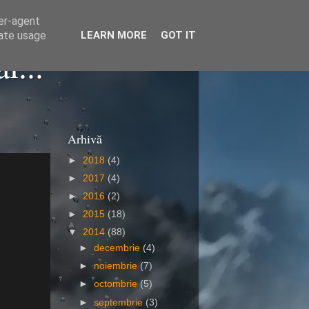
ser-agent
rate usage
LEARN MORE
GOT IT
i...
Arhivă
►
2018
(4)
►
2017
(4)
►
2016
(2)
►
2015
(18)
▼
2014
(88)
►
decembrie
(4)
►
noiembrie
(7)
►
octombrie
(5)
►
septembrie
(3)