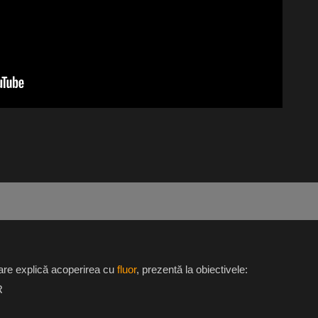
care explică acoperirea cu
fluor
, prezentă la obiectivele:
R