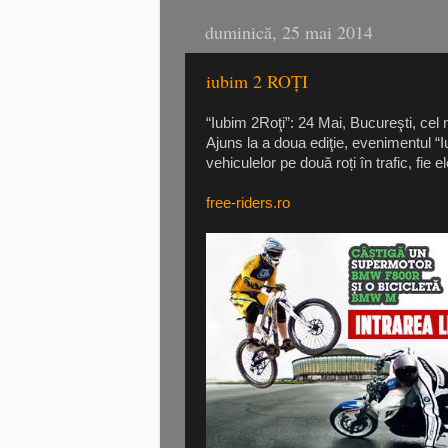
duminică, 25 mai 2014
iubim 2 ROȚI
“Iubim 2Roţi”: 24 Mai, Bucureşti, cel
Ajuns la a doua ediţie, evenimentul “
vehiculelor pe două roți în trafic, fie
free-riders.ro