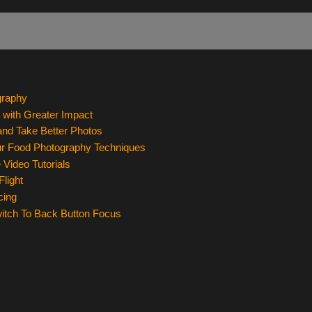
graphy
 with Greater Impact
and Take Better Photos
our Food Photography Techniques
Video Tutorials
Flight
cing
tch To Back Button Focus