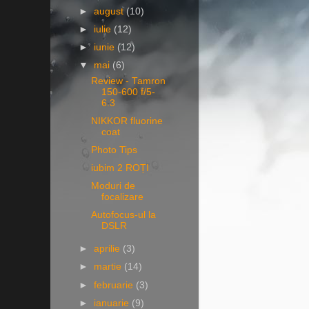
►
august
(10)
►
iulie
(12)
►
iunie
(12)
▼
mai
(6)
Review - Tamron
150-600 f/5-
6.3
NIKKOR fluorine
coat
Photo Tips
iubim 2 ROȚI
Moduri de
focalizare
Autofocus-ul la
DSLR
►
aprilie
(3)
►
martie
(14)
►
februarie
(3)
►
ianuarie
(9)