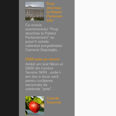
Porţi
deschise
la Palatul
Parlamen
tului
Cu ocazia
evenimentului "Porţi
deschise la Palatul
Parlamentului" au
putut fi vizitate
cabinetul preşedintelui
Camerei Deputaţilo...
D600 pete pe senzor
Astăzi am luat Nikon-ul
D600 din Centrul
Service SKIN , unde l-
am dus a doua oară
pentru curățarea
senzorului de
celebrele "pete"...
Culorile
Toamnei