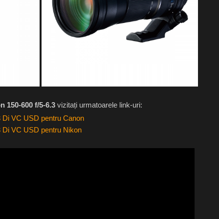
 150-600 f/5-6.3
vizitați urmatoarele link-uri:
 Di VC USD pentru Canon
 Di VC USD pentru Nikon