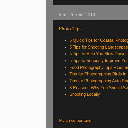
luni, 26 mai 2014
Photo Tips
5 Quick Tips for Coastal Photo
5 Tips for Shooting Landscapes
5 Tips to Help You Slow Down 
5 Tips to Seriously Improve Y
Food Photography Tips – Some 
Tips for Photographing Birds in 
Tips for Photographing Auto Ra
3 Reasons Why You Should Swi
Shooting Locally
Niciun comentariu: