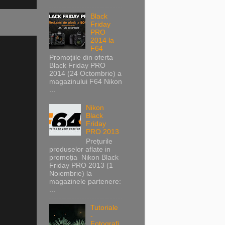
Black
Friday
PRO
2014 la
F64
Promoțiile din oferta
Black Friday PRO
2014 (24 Octombrie) a
magazinului F64 Nikon
...
Nikon
Black
Friday
PRO 2013
Prețurile
produselor aflate in
promoția Nikon Black
Friday PRO 2013 (1
Noiembrie) la
magazinele partenere:
...
Tutoriale
-
Fotografi