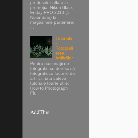
produselor aflate in
promoția Nikon Black
Friday PRO 2013 (1
Noiembrie) la
magazinele partenere:
...
Tutoriale
-
Fotografi
erea
Artificiilor
Pentru pasionații de
fotografie ce doresc să
fotografieze focurile de
artificii, iată câteva
tutoriale foarte utile:
How to Photograph
Fir...
AddThis