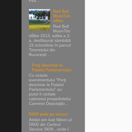
F64 ...
Red Bull
MoonTim
eBike
Red Bull
MoonTim
eBike 2013, editia a 2-
a, desfășurat sâmbătă
19 octombrie în parcul
Tineretului din
București ...
Porţi deschise la
Palatul Parlamentului
Cu ocazia
evenimentului "Porţi
deschise la Palatul
Parlamentului" au
putut fi vizitate
cabinetul preşedintelui
Camerei Deputaţilo...
D600 pete pe senzor
Astăzi am luat Nikon-ul
D600 din Centrul
Service SKIN , unde l-