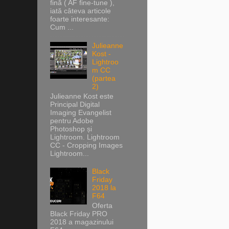
fină ( AF fine-tune ),
iată câteva articole
foarte interesante:
Cum ...
Julieanne
Kost -
Lightroo
m CC
(partea
2)
Julieanne Kost este
Principal Digital
Imaging Evangelist
pentru Adobe
Photoshop și
Lightroom. Lightroom
CC - Cropping Images
Lightroom...
Black
Friday
2018 la
F64
Oferta
Black Friday PRO
2018 a magazinului