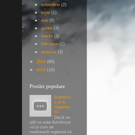
►
octombrie
(2)
►
iunie
(1)
►
mai
(5)
►
aprilie
(3)
►
martie
(1)
►
februarie
(1)
►
ianuarie
(3)
►
2014
(88)
►
2013
(16)
Postări populare
Autofocu
s-ul și
reglarea
lui
Dacă nu
știți ce este Autofocus
-ul și cum se
realizează reglarea lui