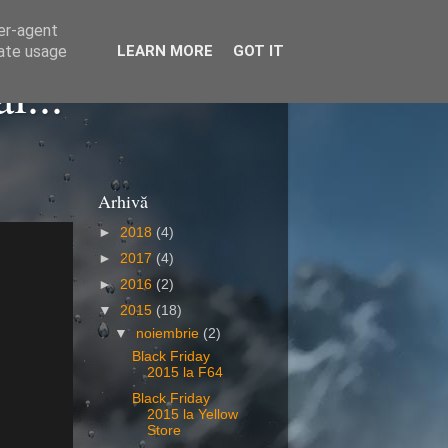
ser-agent
rate usage
LEARN MORE
GOT IT
i...
Arhivă
►
2018
(4)
►
2017
(4)
►
2016
(2)
▼
2015
(18)
▼
noiembrie
(2)
Black Friday
2015 la F64
Black Friday
2015 la Yellow
Store