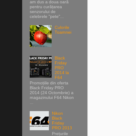
am dus a doua oară
pentru curățarea
senzorului de
celebrele "pete"...
Culorile
Toamnei
Black
Friday
PRO
2014 la
F64
Promoțiile din oferta
Black Friday PRO
2014 (24 Octombrie) a
magazinului F64 Nikon
...
Nikon
Black
Friday
PRO 2013
Prețurile