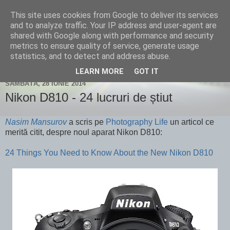
This site uses cookies from Google to deliver its services
Un blog despre fotografie și
and to analyze traffic. Your IP address and user-agent are
shared with Google along with performance and security
nu numai...
metrics to ensure quality of service, generate usage
statistics, and to detect and address abuse.
LEARN MORE
GOT IT
SÂMBĂTĂ, 28 IUNIE 2014
Nikon D810 - 24 lucruri de știut
Nasim Mansurov
a scris pe
Photography Life
un articol ce
merită citit, despre noul aparat Nikon D810:
24 Things You Need to Know About the New Nikon D810