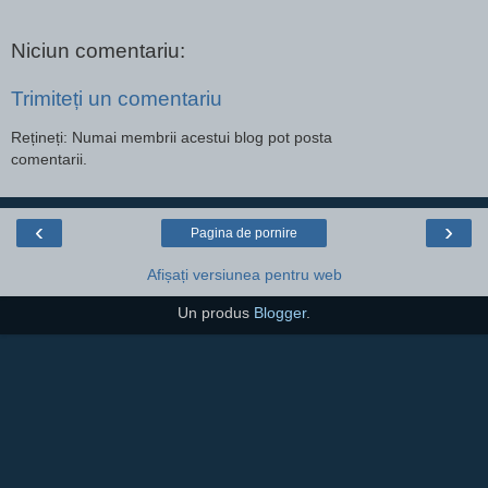
Niciun comentariu:
Trimiteți un comentariu
Rețineți: Numai membrii acestui blog pot posta
comentarii.
‹
›
Pagina de pornire
Afișați versiunea pentru web
Un produs
Blogger
.